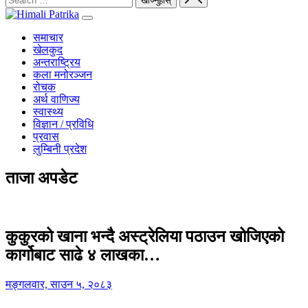
समाचार
खेलकुद
अन्तराष्ट्रिय
कला मनोरञ्जन
रोचक
अर्थ वाणिज्य
स्वास्थ्य
विज्ञान / प्रविधि
प्रवास
लुम्बिनी प्रदेश
ताजा अपडेट
कुकुरको खाना भन्दै अस्ट्रेलिया पठाउन खोजिएको
कार्गोबाट साढे ४ लाखका…
मङ्गलवार, साउन ५, २०८३