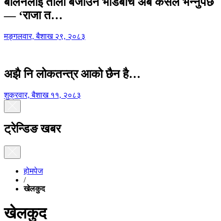
बालेनलाई ताली बजाउने भीडबीच अब कसैले भन्नुपर्छ
— ‘राजा त…
मङ्गलवार, बैशाख २९, २०८३
अझै नि लोकतन्त्र आको छैन है…
शुक्रवार, बैशाख ११, २०८३
ट्रेन्डिङ खबर
होमपेज
/
खेलकुद
खेलकुद