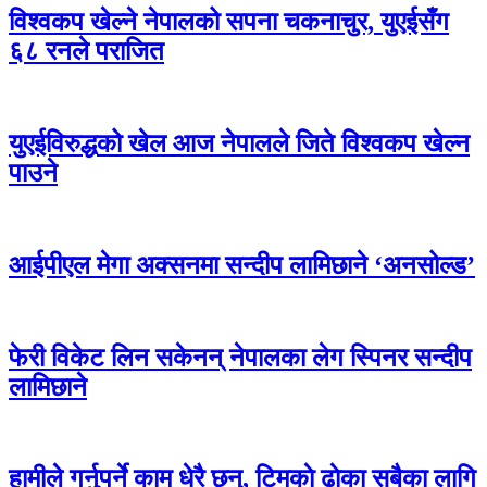
विश्वकप खेल्ने नेपालको सपना चकनाचुर, युएईसँग
६८ रनले पराजित
युएईविरुद्धको खेल आज नेपालले जिते विश्वकप खेल्न
पाउने
आईपीएल मेगा अक्सनमा सन्दीप लामिछाने ‘अनसोल्ड’
फेरी विकेट लिन सकेनन् नेपालका लेग स्पिनर सन्दीप
लामिछाने
हामीले गर्नुपर्ने काम धेरै छन्, टिमकाे ढाेका सबैका लागि