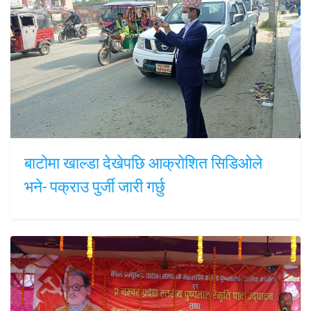
बाटोमा खाल्डा देखेपछि आक्रोशित सिडिओले
भने- पक्राउ पुर्जी जारी गर्छु