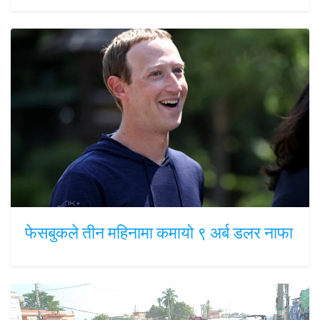
फेसबुकले तीन महिनामा कमायो ९ अर्ब डलर नाफा