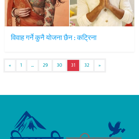
विवाह गर्ने कुनै योजना छैन : कट्रिना
Posts navigation
«
1
…
29
30
31
32
»